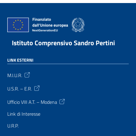
Istituto Comprensivo Sandro Pertini
LINK ESTERNI
M.I.U.R.
U.S.R. – E.R.
Ufficio VIII A.T. – Modena
Link di Interesse
U.R.P.