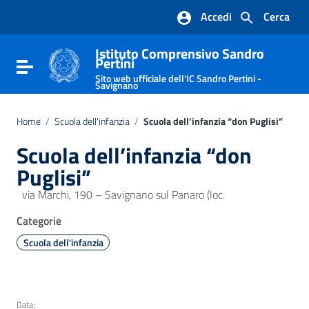
Vai ai contenuti
Accedi
Cerca
Vai al menu di navigazione
Vai al footer
Istituto Comprensivo Sandro
Pertini
Attiva / disattiva la navigazione
Sito web ufficiale dell'IC Sandro Pertini -
Savignano
Home
/
Scuola dell'infanzia
/
Scuola dell’infanzia “don Puglisi”
Scuola dell’infanzia “don
Puglisi”
via Marchi, 190 – Savignano sul Panaro (loc.
Categorie
Scuola dell'infanzia
Data: