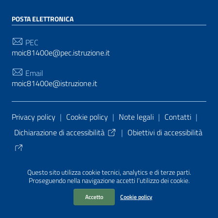
POSTA ELETTRONICA
PEC
moic81400e@pec.istruzione.it
Email
moic81400e@istruzione.it
Sezione Link Utili
Privacy policy
|
Cookie policy
|
Note legali
|
Contatti
|
Dichiarazione di accessibilità
|
Obiettivi di accessibilità
Tema grafico
ItaliaWP2
| Basato sul
Prototipo per siti
Questo sito utilizza cookie tecnici, analytics e di terze parti.
PA di AgID
| Realizzato con
WordPress
da
Proseguendo nella navigazione accetti l’utilizzo dei cookie.
Mediasoft
s
Accetto
Cookie policy