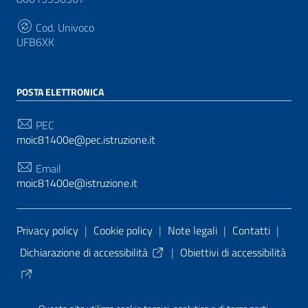
Cod. Univoco
UFB6XK
POSTA ELETTRONICA
PEC
moic81400e@pec.istruzione.it
Email
moic81400e@istruzione.it
Sezione Link Utili
Privacy policy
|
Cookie policy
|
Note legali
|
Contatti
|
Dichiarazione di accessibilità
|
Obiettivi di accessibilità
Tema grafico
ItaliaWP2
| Basato sul
Prototipo per siti