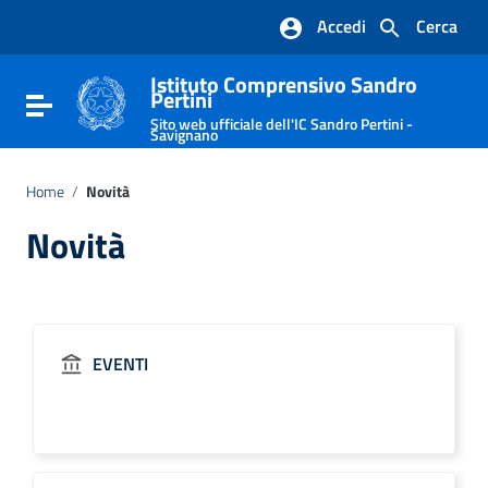
Vai ai contenuti
Accedi
Cerca
Vai al menu di navigazione
Vai al footer
Istituto Comprensivo Sandro
Pertini
Attiva / disattiva la navigazione
Sito web ufficiale dell'IC Sandro Pertini -
Savignano
Home
/
Novità
Novità
EVENTI