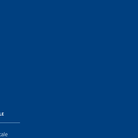
LE
tale