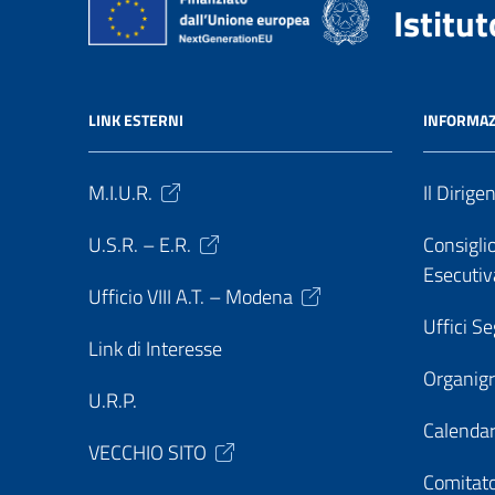
Istitu
LINK ESTERNI
INFORMAZ
M.I.U.R.
Il Dirige
U.S.R. – E.R.
Consiglio
Esecutiv
Ufficio VIII A.T. – Modena
Uffici Se
Link di Interesse
Organi
U.R.P.
Calendar
VECCHIO SITO
Comitato