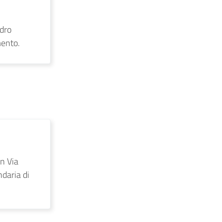
ndro
mento.
n Via
daria di