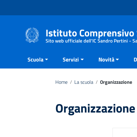
Vai ai contenuti
Vai al menu di navigazione
Vai al footer
Istituto Comprensivo 
Sito web ufficiale dell'IC Sandro Pertini - 
Scuola
Servizi
Novità
D
Home
/
La scuola
/
Organizzazione
Organizzazione