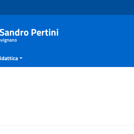
Sandro Pertini
Savignano
idattica