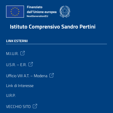
Istituto Comprensivo Sandro Pertini
LINK ESTERNI
M.I.U.R.
U.S.R. – E.R.
Ufficio VIII A.T. – Modena
Link di Interesse
U.R.P.
VECCHIO SITO