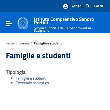
Vai ai contenuti
Accedi
Cerca
Vai al menu di navigazione
Vai al footer
Istituto Comprensivo Sandro
Pertini
Attiva / disattiva la navigazione
Sito web ufficiale dell'IC Sandro Pertini -
Savignano
Home
/
Servizi
/
Famiglie e studenti
Famiglie e studenti
Tipologia
Famiglie e studenti
Personale scolastico