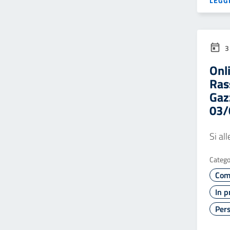
LEGGI
3
Onl
Ras
Gaz
03/
Si al
Catego
Com
In p
Pers