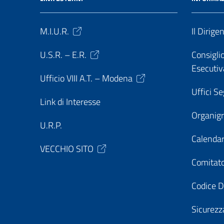
M.I.U.R.
Il Dirige
U.S.R. – E.R.
Consiglio
Esecutiv
Ufficio VIII A.T. – Modena
Uffici Se
Link di Interesse
Organi
U.R.P.
Calendar
VECCHIO SITO
Comitato
Codice D
Sicurezz