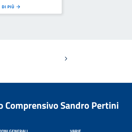
 DI PIÙ
Pagina successiva
to Comprensivo Sandro Pertini
IONI GENERALI
VARIE