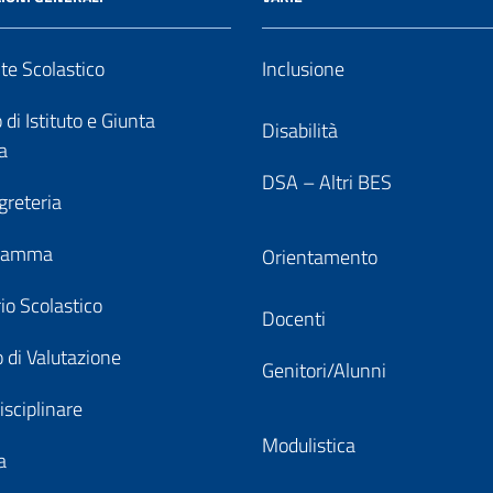
nte Scolastico
Inclusione
 di Istituto e Giunta
Disabilità
a
DSA – Altri BES
greteria
gramma
Orientamento
io Scolastico
Docenti
 di Valutazione
Genitori/Alunni
isciplinare
Modulistica
a