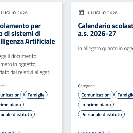
 LUGLIO 2026
1 LUGLIO 2026
olamento per
Calendario scolas
o di sistemi di
a.s. 2026-27
lligenza Artificiale
In allegato quanto in ogg
lega il documento
amato in oggetto,
dato dai relativi allegati.
rie
Categorie
unicazioni
Famiglie
Comunicazioni
Famigli
rimo piano
In primo piano
onale d'istituto
Personale d'istituto