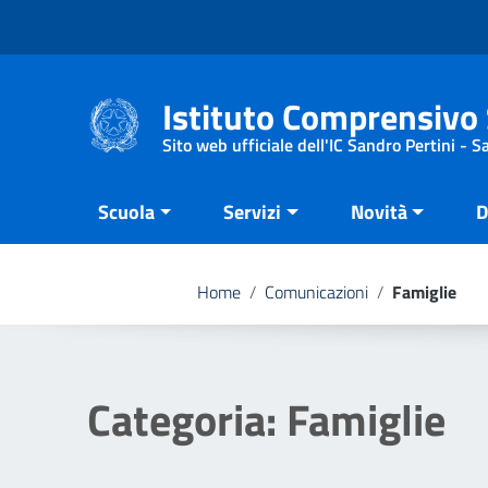
Vai ai contenuti
Vai al menu di navigazione
Vai al footer
Istituto Comprensivo 
Sito web ufficiale dell'IC Sandro Pertini - 
Scuola
Servizi
Novità
D
Home
/
Comunicazioni
/
Famiglie
Categoria:
Famiglie