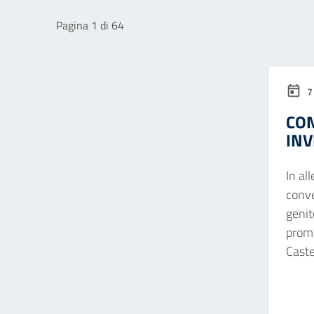
Pagina 1 di 64
7
CON
INV
In al
conve
genit
promo
Castel