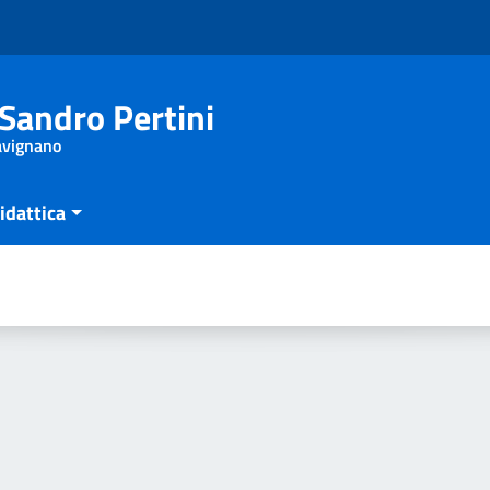
Sandro Pertini
Savignano
idattica