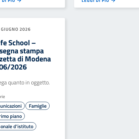
 DI PIÙ
LEGGI DI PIÙ
 GIUGNO 2026
ife School –
segna stampa
zetta di Modena
06/2026
lega quanto in oggetto.
rie
unicazioni
Famiglie
rimo piano
onale d'istituto