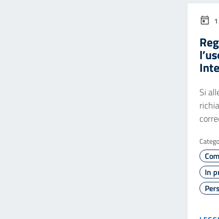
1
Reg
l’us
Inte
Si al
richi
corre
Catego
Com
In p
Pers