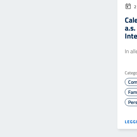
2
Cal
a.s
Int
In al
Catego
Com
Fami
Pers
LEGGI