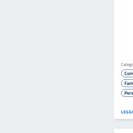
Catego
Com
Fami
Pers
LEGGI