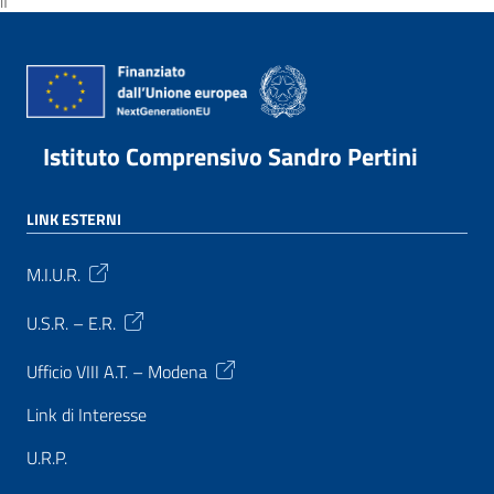
if
Istituto Comprensivo Sandro Pertini
LINK ESTERNI
M.I.U.R.
U.S.R. – E.R.
Ufficio VIII A.T. – Modena
Link di Interesse
U.R.P.