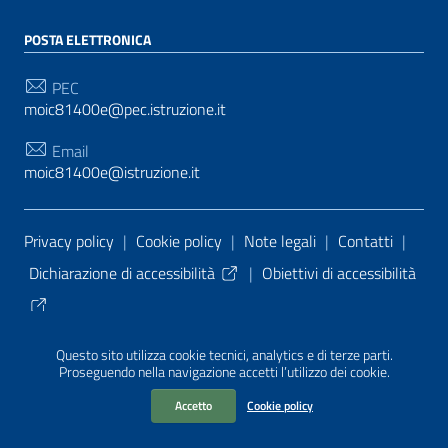
POSTA ELETTRONICA
PEC
moic81400e@pec.istruzione.it
Email
moic81400e@istruzione.it
Sezione Link Utili
Privacy policy
|
Cookie policy
|
Note legali
|
Contatti
|
Dichiarazione di accessibilità
|
Obiettivi di accessibilità
Tema grafico
ItaliaWP2
| Basato sul
Prototipo per siti
Questo sito utilizza cookie tecnici, analytics e di terze parti.
PA di AgID
| Realizzato con
WordPress
da
Proseguendo nella navigazione accetti l’utilizzo dei cookie.
Mediasoft
s
Accetto
Cookie policy