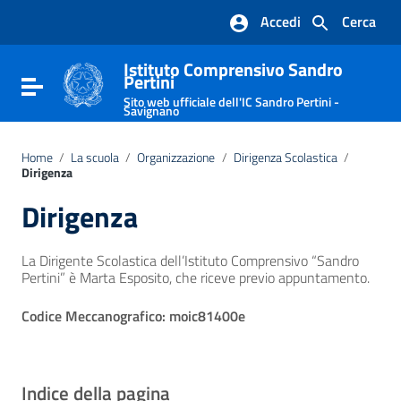
Vai ai contenuti
Accedi
Cerca
Vai al menu di navigazione
Vai al footer
Istituto Comprensivo Sandro
Pertini
Attiva / disattiva la navigazione
Sito web ufficiale dell'IC Sandro Pertini -
Savignano
Home
/
La scuola
/
Organizzazione
/
Dirigenza Scolastica
/
Dirigenza
Dirigenza
La Dirigente Scolastica dell’Istituto Comprensivo “Sandro
Pertini” è Marta Esposito, che riceve previo appuntamento.
Codice Meccanografico: moic81400e
Indice della pagina