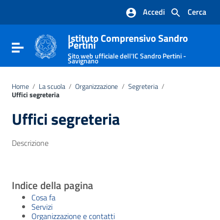
Vai ai contenuti
Accedi
Cerca
Vai al menu di navigazione
Vai al footer
Istituto Comprensivo Sandro
Pertini
Attiva / disattiva la navigazione
Sito web ufficiale dell'IC Sandro Pertini -
Savignano
Home
/
La scuola
/
Organizzazione
/
Segreteria
/
Uffici segreteria
Uffici segreteria
Descrizione
Indice della pagina
Cosa fa
Servizi
Organizzazione e contatti