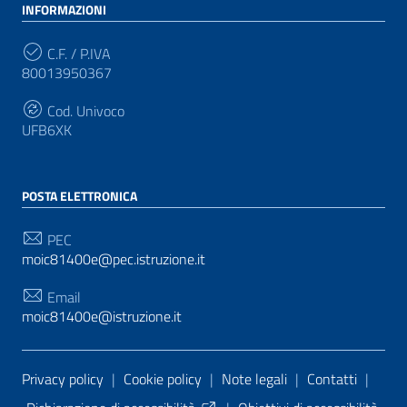
INFORMAZIONI
C.F. / P.IVA
80013950367
Cod. Univoco
UFB6XK
POSTA ELETTRONICA
PEC
moic81400e@pec.istruzione.it
Email
moic81400e@istruzione.it
Sezione Link Utili
Privacy policy
|
Cookie policy
|
Note legali
|
Contatti
|