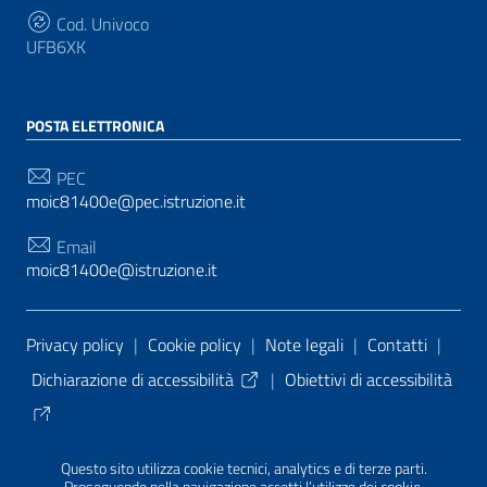
Cod. Univoco
UFB6XK
POSTA ELETTRONICA
PEC
moic81400e@pec.istruzione.it
Email
moic81400e@istruzione.it
Sezione Link Utili
Privacy policy
|
Cookie policy
|
Note legali
|
Contatti
|
Dichiarazione di accessibilità
|
Obiettivi di accessibilità
Tema grafico
ItaliaWP2
| Basato sul
Prototipo per siti
Questo sito utilizza cookie tecnici, analytics e di terze parti.
PA di AgID
| Realizzato con
WordPress
da