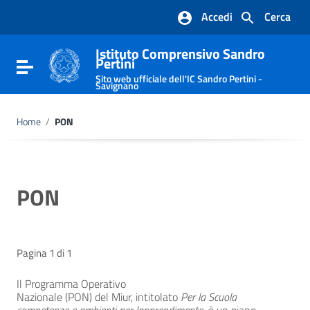
Vai ai contenuti
Accedi
Cerca
Vai al menu di navigazione
Vai al footer
Istituto Comprensivo Sandro
Pertini
Attiva / disattiva la navigazione
Sito web ufficiale dell'IC Sandro Pertini -
Savignano
Home
/
PON
PON
Pagina 1 di 1
Il
Programma Operativo
Nazionale
(PON) del Miur, intitolato 
Per la Scuola 