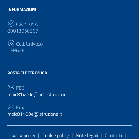
INFORMAZIONI
C.F. / P.IVA
80013950367
Cod. Univoco
UFB6XK
POSTA ELETTRONICA
PEC
moic81400e@pec.istruzione.it
Email
moic81400e@istruzione.it
Sezione Link Utili
Privacy policy
|
Cookie policy
|
Note legali
|
Contatti
|