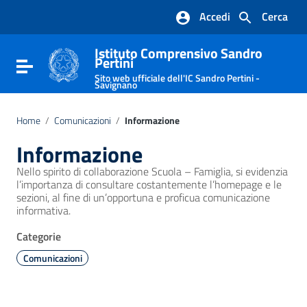
Vai ai contenuti
Accedi
Cerca
Vai al menu di navigazione
Vai al footer
Istituto Comprensivo Sandro
Pertini
Attiva / disattiva la navigazione
Sito web ufficiale dell'IC Sandro Pertini -
Savignano
Home
/
Comunicazioni
/
Informazione
Informazione
Nello spirito di collaborazione Scuola – Famiglia, si evidenzia
l’importanza di consultare costantemente l’homepage e le
sezioni, al fine di un’opportuna e proficua comunicazione
informativa.
Categorie
Comunicazioni