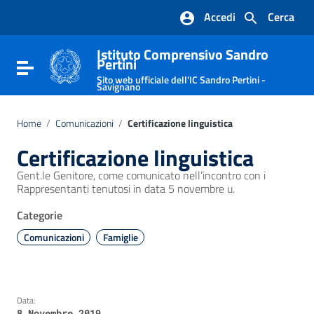
Vai ai contenuti
Accedi
Cerca
Vai al menu di navigazione
Vai al footer
Istituto Comprensivo Sandro
Pertini
Attiva / disattiva la navigazione
Sito web ufficiale dell'IC Sandro Pertini -
Savignano
Home
/
Comunicazioni
/
Certificazione linguistica
Certificazione linguistica
Gent.le Genitore, come comunicato nell’incontro con i
Rappresentanti tenutosi in data 5 novembre u.
Categorie
Comunicazioni
Famiglie
Data:
8 Novembre 2019