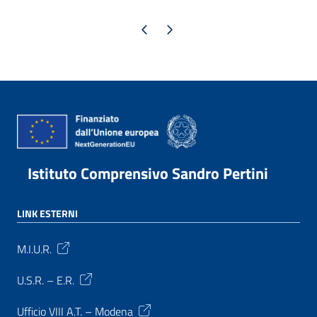
Pagina precedente
Pagina successiva
Istituto Comprensivo Sandro Pertini
LINK ESTERNI
M.I.U.R.
U.S.R. – E.R.
Ufficio VIII A.T. – Modena