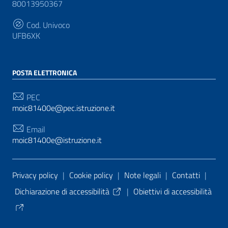
80013950367
Cod. Univoco
UFB6XK
POSTA ELETTRONICA
PEC
moic81400e@pec.istruzione.it
Email
moic81400e@istruzione.it
Sezione Link Utili
Privacy policy
|
Cookie policy
|
Note legali
|
Contatti
|
Dichiarazione di accessibilità
|
Obiettivi di accessibilità
Tema grafico
ItaliaWP2
| Basato sul
Prototipo per siti