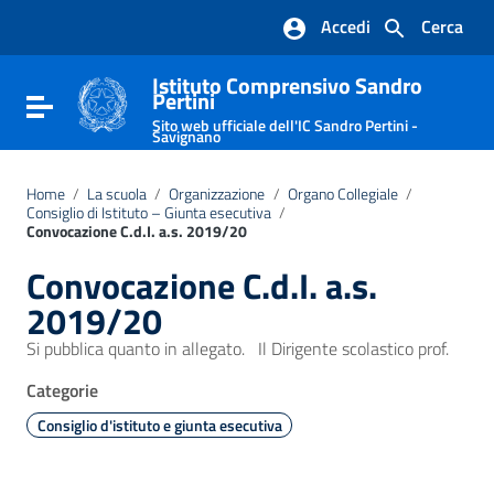
Vai ai contenuti
Accedi
Cerca
Vai al menu di navigazione
Vai al footer
Istituto Comprensivo Sandro
Pertini
Attiva / disattiva la navigazione
Sito web ufficiale dell'IC Sandro Pertini -
Savignano
Home
/
La scuola
/
Organizzazione
/
Organo Collegiale
/
Consiglio di Istituto – Giunta esecutiva
/
Convocazione C.d.I. a.s. 2019/20
Convocazione C.d.I. a.s.
2019/20
Si pubblica quanto in allegato. Il Dirigente scolastico prof.
Categorie
Consiglio d'istituto e giunta esecutiva