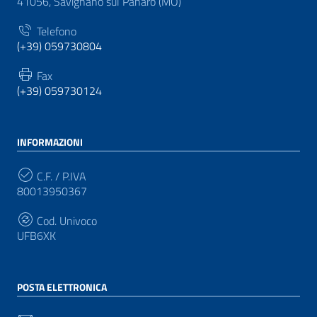
41056, Savignano sul Panaro (MO)
Telefono
(+39) 059730804
Fax
(+39) 059730124
INFORMAZIONI
C.F. / P.IVA
80013950367
Cod. Univoco
UFB6XK
POSTA ELETTRONICA