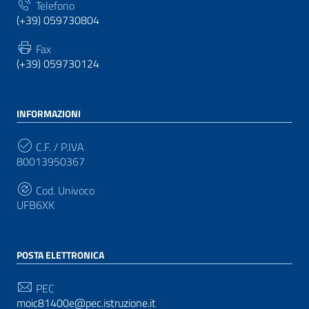
Telefono
(+39) 059730804
Fax
(+39) 059730124
INFORMAZIONI
C.F. / P.IVA
80013950367
Cod. Univoco
UFB6XK
POSTA ELETTRONICA
PEC
moic81400e@pec.istruzione.it