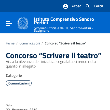
Vai ai contenuti
Accedi
Cerca
Vai al menu di navigazione
Vai al footer
Istituto Comprensivo Sandro
Pertini
Attiva / disattiva la navigazione
Sito web ufficiale dell'IC Sandro Pertini -
Savignano
Home
/
Comunicazioni
/
Concorso “Scrivere il teatro”
Concorso “Scrivere il teatro”
Vista la rilevanza dell’iniziativa segnalata, si rende noto
quanto in allegato.
Categorie
Comunicazioni
Data:
22 Novembre 2019