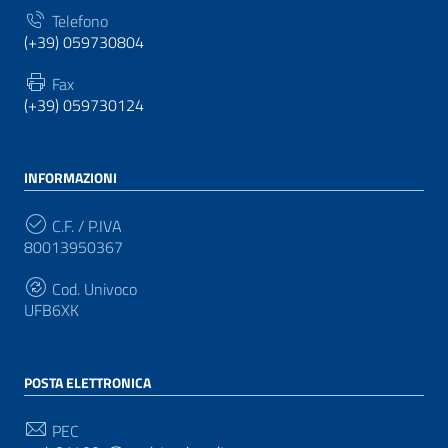
Telefono
(+39) 059730804
Fax
(+39) 059730124
INFORMAZIONI
C.F. / P.IVA
80013950367
Cod. Univoco
UFB6XK
POSTA ELETTRONICA
PEC