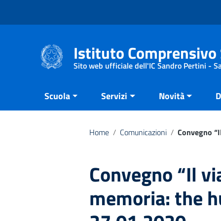
Vai ai contenuti
Vai al menu di navigazione
Vai al footer
Istituto Comprensivo 
Sito web ufficiale dell'IC Sandro Pertini - 
Scuola
Servizi
Novità
D
Home
/
Comunicazioni
/
Convegno “Il
Convegno “Il vi
memoria: the h