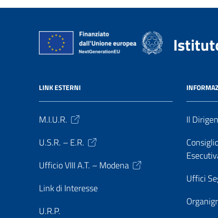
Istitu
LINK ESTERNI
INFORMAZ
M.I.U.R.
Il Dirige
U.S.R. – E.R.
Consiglio
Esecutiv
Ufficio VIII A.T. – Modena
Uffici Se
Link di Interesse
Organi
U.R.P.