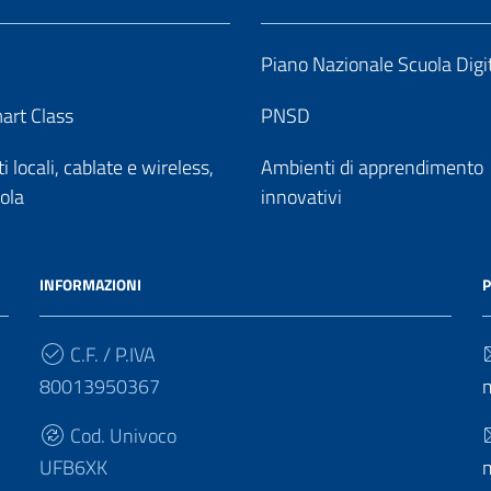
Piano Nazionale Scuola Digi
art Class
PNSD
 locali, cablate e wireless,
Ambienti di apprendimento
uola
innovativi
INFORMAZIONI
P
C.F. / P.IVA
80013950367
Cod. Univoco
UFB6XK