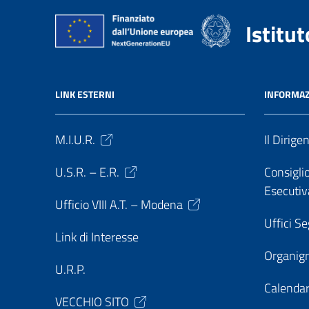
Istitu
LINK ESTERNI
INFORMAZ
M.I.U.R.
Il Dirige
U.S.R. – E.R.
Consiglio
Esecutiv
Ufficio VIII A.T. – Modena
Uffici Se
Link di Interesse
Organi
U.R.P.
Calendar
VECCHIO SITO