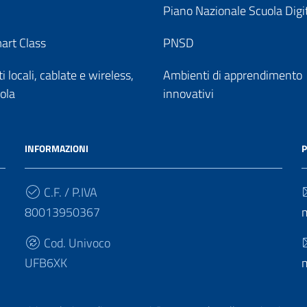
Piano Nazionale Scuola Digi
art Class
PNSD
 locali, cablate e wireless,
Ambienti di apprendimento
uola
innovativi
INFORMAZIONI
P
C.F. / P.IVA
80013950367
Cod. Univoco
UFB6XK