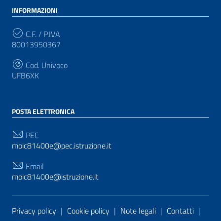
INFORMAZIONI
C.F. / P.IVA
80013950367
Cod. Univoco
UFB6XK
POSTA ELETTRONICA
PEC
moic81400e@pec.istruzione.it
Email
moic81400e@istruzione.it
Sezione Link Utili
Privacy policy
|
Cookie policy
|
Note legali
|
Contatti
|