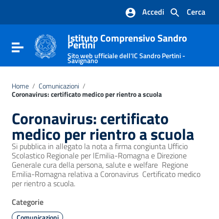
Vai ai contenuti
Accedi
Cerca
Vai al menu di navigazione
Vai al footer
Istituto Comprensivo Sandro
Pertini
Attiva / disattiva la navigazione
Sito web ufficiale dell'IC Sandro Pertini -
Savignano
Home
/
Comunicazioni
/
Coronavirus: certificato medico per rientro a scuola
Coronavirus: certificato
medico per rientro a scuola
Si pubblica in allegato la nota a firma congiunta Ufficio
Scolastico Regionale per lEmilia-Romagna e Direzione
Generale cura della persona, salute e welfare  Regione
Emilia-Romagna relativa a Coronavirus  Certificato medico
per rientro a scuola.
Categorie
Comunicazioni