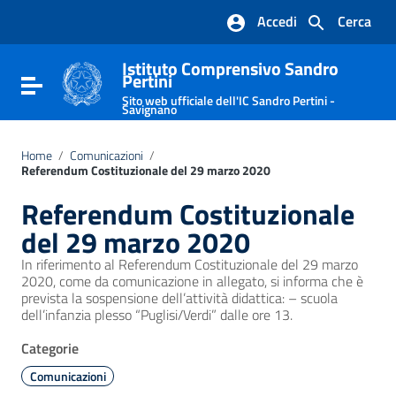
Vai ai contenuti
Accedi
Cerca
Vai al menu di navigazione
Vai al footer
Istituto Comprensivo Sandro
Pertini
Attiva / disattiva la navigazione
Sito web ufficiale dell'IC Sandro Pertini -
Savignano
Home
/
Comunicazioni
/
Referendum Costituzionale del 29 marzo 2020
Referendum Costituzionale
del 29 marzo 2020
In riferimento al Referendum Costituzionale del 29 marzo
2020, come da comunicazione in allegato, si informa che è
prevista la sospensione dell’attività didattica: – scuola
dell’infanzia plesso “Puglisi/Verdi” dalle ore 13.
Categorie
Comunicazioni