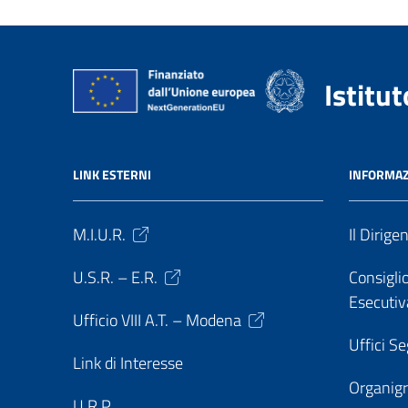
Istitu
LINK ESTERNI
INFORMAZ
M.I.U.R.
Il Dirige
U.S.R. – E.R.
Consiglio
Esecutiv
Ufficio VIII A.T. – Modena
Uffici Se
Link di Interesse
Organi
U.R.P.