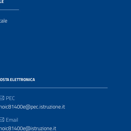
LE
tale
OSTA ELETTRONICA
PEC
moic81400e@pec.istruzione.it
Email
moic81400e@istruzione.it