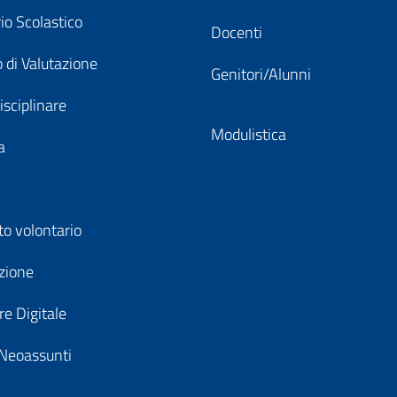
io Scolastico
Docenti
 di Valutazione
Genitori/Alunni
isciplinare
Modulistica
a
to volontario
zione
e Digitale
Neoassunti