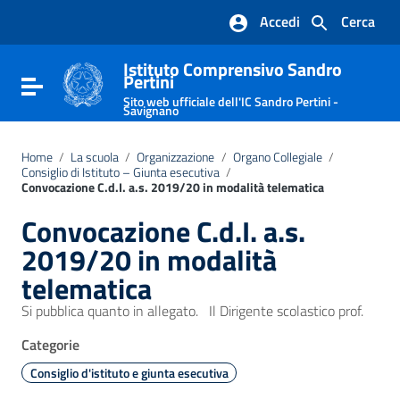
Vai ai contenuti
Accedi
Cerca
Vai al menu di navigazione
Vai al footer
Istituto Comprensivo Sandro
Pertini
Attiva / disattiva la navigazione
Sito web ufficiale dell'IC Sandro Pertini -
Savignano
Home
/
La scuola
/
Organizzazione
/
Organo Collegiale
/
Consiglio di Istituto – Giunta esecutiva
/
Convocazione C.d.I. a.s. 2019/20 in modalità telematica
Convocazione C.d.I. a.s.
2019/20 in modalità
telematica
Si pubblica quanto in allegato. Il Dirigente scolastico prof.
Categorie
Consiglio d'istituto e giunta esecutiva