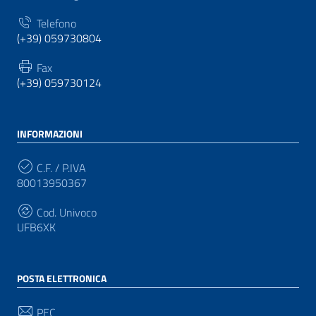
Telefono
(+39) 059730804
Fax
(+39) 059730124
INFORMAZIONI
C.F. / P.IVA
80013950367
Cod. Univoco
UFB6XK
POSTA ELETTRONICA
PEC