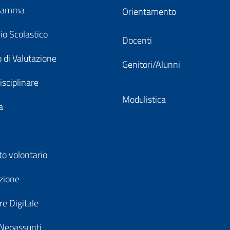
gramma
Orientamento
io Scolastico
Docenti
 di Valutazione
Genitori/Alunni
isciplinare
Modulistica
a
to volontario
zione
e Digitale
Neoassunti