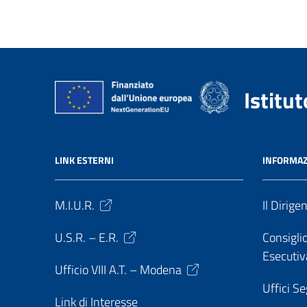
Istitu
LINK ESTERNI
INFORMAZ
M.I.U.R.
Il Dirige
U.S.R. – E.R.
Consiglio
Esecutiv
Ufficio VIII A.T. – Modena
Uffici Se
Link di Interesse