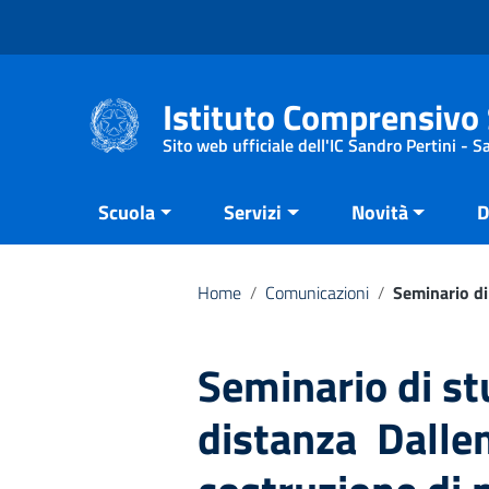
Vai ai contenuti
Vai al menu di navigazione
Vai al footer
Istituto Comprensivo 
Sito web ufficiale dell'IC Sandro Pertini - 
Scuola
Servizi
Novità
D
Home
/
Comunicazioni
/
Seminario di 
Seminario di stu
distanza  Dall