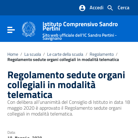
Vai ai contenuti
Accedi
Cerca
Vai al menu di navigazione
Vai al footer
Istituto Comprensivo Sandro
Pertini
Attiva / disattiva la navigazione
Sito web ufficiale dell'IC Sandro Pertini -
Savignano
Home
/
La scuola
/
Le carte della scuola
/
Regolamento
/
Regolamento sedute organi collegiali in modalità telematica
Regolamento sedute organi
collegiali in modalità
telematica
Con delibera all’unanimità del Consiglio di Istituto in data 18
maggio 2020 è approvato il Regolamento sedute organi
collegiali in modalità telematica.
Data:
18 Maggio 2020