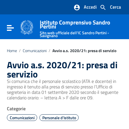
Vai ai contenuti
Accedi
Cerca
Vai al menu di navigazione
Vai al footer
Istituto Comprensivo Sandro
Pertini
Attiva / disattiva la navigazione
Sito web ufficiale dell'IC Sandro Pertini -
Savignano
Home
/
Comunicazioni
/
Avvio a.s. 2020/21: presa di servizio
Avvio a.s. 2020/21: presa di
servizio
Si comunica che il personale scolastico (ATA e docente) in
ingresso è tenuto alla presa di servizio presso l’Ufficio di
segreteria in data 01 settembre 2020 secondo il seguente
calendario orario: – lettera A > F dalle ore 09.
Categorie
Comunicazioni
Personale d'istituto