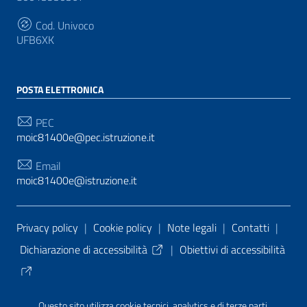
Cod. Univoco
UFB6XK
POSTA ELETTRONICA
PEC
moic81400e@pec.istruzione.it
Email
moic81400e@istruzione.it
Sezione Link Utili
Privacy policy
|
Cookie policy
|
Note legali
|
Contatti
|
Dichiarazione di accessibilità
|
Obiettivi di accessibilità
Tema grafico
ItaliaWP2
| Basato sul
Prototipo per siti
Questo sito utilizza cookie tecnici, analytics e di terze parti.