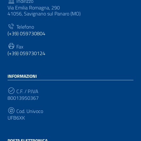
Indirizzo
Via Emilia Romagna, 290
41056, Savignano sul Panaro (MO)
Telefono
(+39) 059730804
Fax
(+39) 059730124
INFORMAZIONI
C.F. / P.IVA
80013950367
Cod. Univoco
UFB6XK
POSTA ELETTRONICA