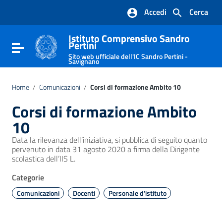
Vai ai contenuti
Accedi
Cerca
Vai al menu di navigazione
Vai al footer
Istituto Comprensivo Sandro
Pertini
Attiva / disattiva la navigazione
Sito web ufficiale dell'IC Sandro Pertini -
Savignano
Home
/
Comunicazioni
/
Corsi di formazione Ambito 10
Corsi di formazione Ambito
10
Data la rilevanza dell’iniziativa, si pubblica di seguito quanto
pervenuto in data 31 agosto 2020 a firma della Dirigente
scolastica dell’IIS L.
Categorie
Comunicazioni
Docenti
Personale d'istituto