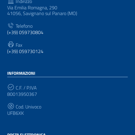
Indirizzo
Via Emilia Romagna, 290
41056, Savignano sul Panaro (MO)
Telefono
(+39) 059730804
Fax
(+39) 059730124
INFORMAZIONI
C.F. / P.IVA
80013950367
Cod. Univoco
UFB6XK
POSTA ELETTRONICA