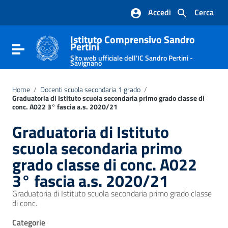
Vai ai contenuti
Accedi
Cerca
Vai al menu di navigazione
Vai al footer
Istituto Comprensivo Sandro
Pertini
Attiva / disattiva la navigazione
Sito web ufficiale dell'IC Sandro Pertini -
Savignano
Home
/
Docenti scuola secondaria 1 grado
/
Graduatoria di Istituto scuola secondaria primo grado classe di
conc. A022 3° fascia a.s. 2020/21
Graduatoria di Istituto
scuola secondaria primo
grado classe di conc. A022
3° fascia a.s. 2020/21
Graduatoria di Istituto scuola secondaria primo grado classe
di conc.
Categorie