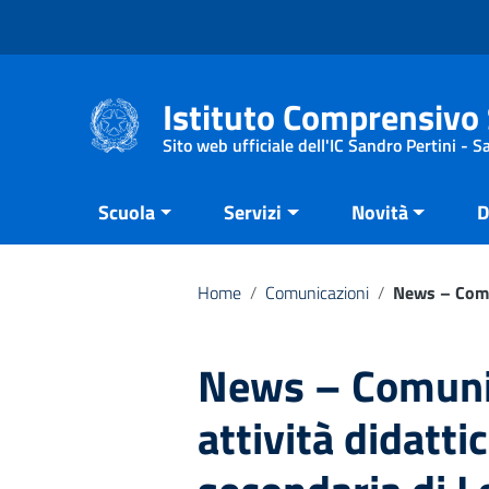
Vai ai contenuti
Vai al menu di navigazione
Vai al footer
Istituto Comprensivo 
Sito web ufficiale dell'IC Sandro Pertini - 
Scuola
Servizi
Novità
D
Home
/
Comunicazioni
/
News – Comun
News – Comunic
attività didatti