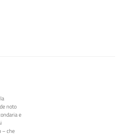
la
nde noto
condaria e
i
o – che