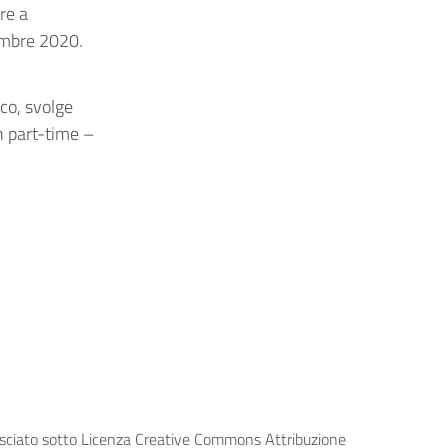
ore a
embre 2020.
co, svolge
n part-time –
lasciato sotto Licenza Creative Commons Attribuzione