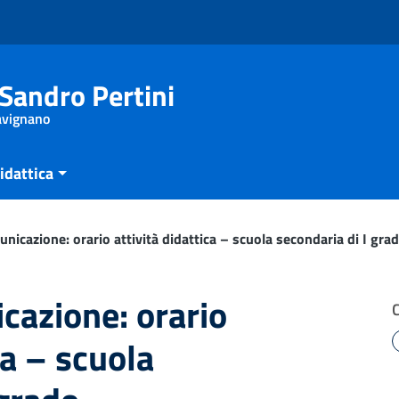
Sandro Pertini
Savignano
idattica
icazione: orario attività didattica – scuola secondaria di I gra
azione: orario
ca – scuola