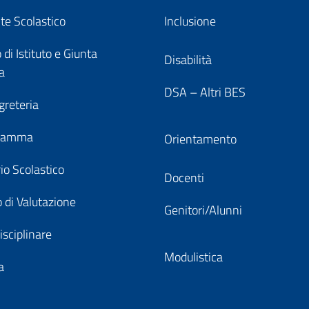
nte Scolastico
Inclusione
 di Istituto e Giunta
Disabilità
a
DSA – Altri BES
greteria
gramma
Orientamento
io Scolastico
Docenti
 di Valutazione
Genitori/Alunni
isciplinare
Modulistica
a