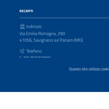
RECAPITI
Indirizzo
Via Emilia Romagna, 290
41056, Savignano sul Panaro (MO)
Telefono
(+39) 059730804
Fax
Questo sito utilizza cooki
(+39) 059730124
Sezione Link Utili
Privacy policy
|
Cookie policy
|
Note legali
|
Contatti
|
Di
Tema grafico
ItaliaWP2
| Basato sul
Prototipo per sit