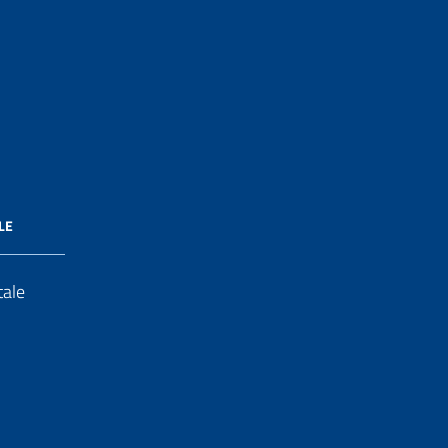
LE
tale