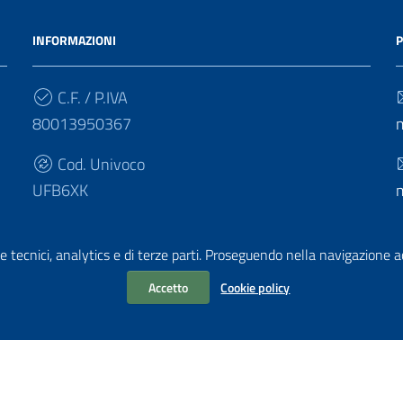
INFORMAZIONI
P
C.F. / P.IVA
80013950367
Cod. Univoco
UFB6XK
e tecnici, analytics e di terze parti. Proseguendo nella navigazione acc
Accetto
Cookie policy
chiarazione di accessibilità
|
Obiettivi di accessibilità
i PA di AgID
| Realizzato con
WordPress
da
Mediasoft
s