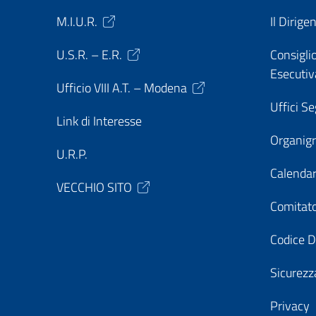
M.I.U.R.
Il Dirige
U.S.R. – E.R.
Consiglio
Esecutiv
Ufficio VIII A.T. – Modena
Uffici Se
Link di Interesse
Organi
U.R.P.
Calendar
VECCHIO SITO
Comitato
Codice D
Sicurezz
Privacy