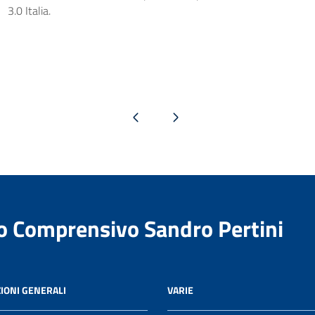
3.0 Italia.
Pagina precedente
Pagina successiva
to Comprensivo Sandro Pertini
IONI GENERALI
VARIE