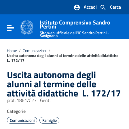
Vai ai contenuti
Accedi
Cerca
Vai al menu di navigazione
Vai al footer
Istituto Comprensivo Sandro
Pertini
Attiva / disattiva la navigazione
Sito web ufficiale dell'IC Sandro Pertini -
Savignano
Home
/
Comunicazioni
/
Uscita autonoma degli alunni al termine delle attività didattiche 
L. 172/17
Uscita autonoma degli
alunni al termine delle
attività didattiche  L. 172/17
prot. 1861/C27 Gent.
Categorie
Comunicazioni
Famiglie