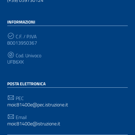
(+39) 059730124
INFORMAZIONI
C.F. / P.IVA
80013950367
Cod. Univoco
UFB6XK
POSTA ELETTRONICA
PEC
moic81400e@pec.istruzione.it
Email
moic81400e@istruzione.it