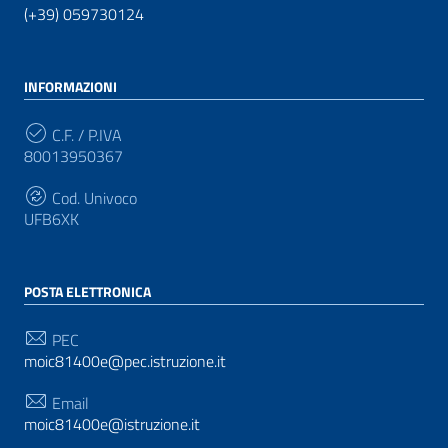
(+39) 059730124
INFORMAZIONI
C.F. / P.IVA
80013950367
Cod. Univoco
UFB6XK
POSTA ELETTRONICA
PEC
moic81400e@pec.istruzione.it
Email
moic81400e@istruzione.it