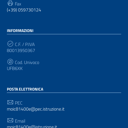
Fax
(+39) 059730124
INFORMAZIONI
C.F. / P.IVA
80013950367
Cod. Univoco
UFB6XK
POSTA ELETTRONICA
PEC
moic81400e@pec.istruzione.it
Email
moic81400e@istruzione.it