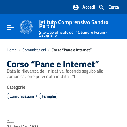
Vai ai contenuti
Accedi
Cerca
Vai al menu di navigazione
Vai al footer
Istituto Comprensivo Sandro
Pertini
Attiva / disattiva la navigazione
Sito web ufficiale dell'IC Sandro Pertini -
Savignano
Home
/
Comunicazioni
/
Corso “Pane e Internet”
Corso “Pane e Internet”
Data la rilevanza dell’iniziativa, facendo seguito alla
comunicazione pervenuta in data 21.
Categorie
Comunicazioni
Famiglie
Data:
21 Aprile 2021