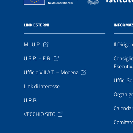
LINK ESTERNI
INFORMAZ
M.I.U.R.
Il Dirige
U.S.R. – E.R.
Consiglio
Esecutiv
Ufficio VIII A.T. – Modena
Uffici Se
Link di Interesse
Organi
U.R.P.
Calendar
VECCHIO SITO
Comitato