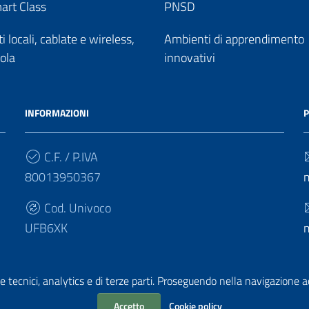
art Class
PNSD
 locali, cablate e wireless,
Ambienti di apprendimento
uola
innovativi
INFORMAZIONI
P
C.F. / P.IVA
80013950367
Cod. Univoco
UFB6XK
e tecnici, analytics e di terze parti. Proseguendo nella navigazione acc
Accetto
Cookie policy