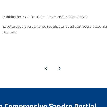
Pubblicato:
7 Aprile 2021
-
Revisione:
7 Aprile 2021
Eccetto dove diversamente specificato, questo articolo è stato ri
3.0 Italia.
Pagina precedente
Pagina successiva
to Comprensivo Sandro Pertini