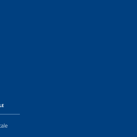
LE
tale