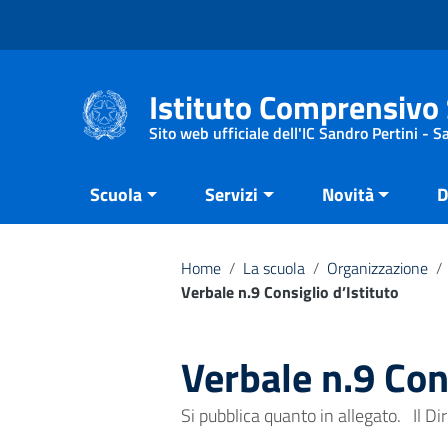
Vai ai contenuti
Vai al menu di navigazione
Vai al footer
Istituto Comprensivo 
Sito web ufficiale dell'IC Sandro Pertini - 
Scuola
Servizi
Novità
D
Home
/
La scuola
/
Organizzazione
/
Verbale n.9 Consiglio d’Istituto
Verbale n.9 Cons
Si pubblica quanto in allegato. Il Dir