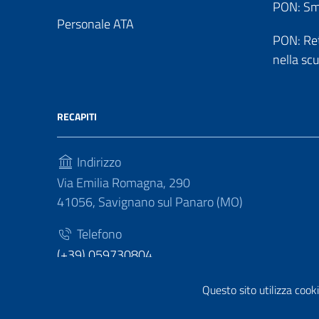
PON: Sm
Personale ATA
PON: Reti
nella sc
RECAPITI
Indirizzo
Via Emilia Romagna, 290
41056, Savignano sul Panaro (MO)
Telefono
(+39) 059730804
Fax
Questo sito utilizza cooki
(+39) 059730124