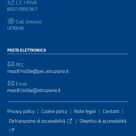
C.F. / P.IVA
80013950367
Cod. Univoco
UFB6XK
POSTA ELETTRONICA
PEC
moic81400e@pec.istruzione.it
Email
moic81400e@istruzione.it
Sezione Link Utili
Privacy policy
|
Cookie policy
|
Note legali
|
Contatti
|
Dichiarazione di accessibilità
|
Obiettivi di accessibilità