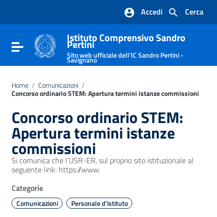
Vai ai contenuti
Accedi
Cerca
Vai al menu di navigazione
Vai al footer
Istituto Comprensivo Sandro
Pertini
Attiva / disattiva la navigazione
Sito web ufficiale dell'IC Sandro Pertini -
Savignano
Home
/
Comunicazioni
/
Concorso ordinario STEM: Apertura termini istanze commissioni
Concorso ordinario STEM:
Apertura termini istanze
commissioni
Si comunica che l’USR-ER, sul proprio sito istituzionale al
seguente link: https://www.
Categorie
Comunicazioni
Personale d'istituto