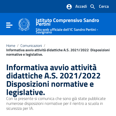
Vai ai contenuti
Accedi
Cerca
Vai al menu di navigazione
Vai al footer
Istituto Comprensivo Sandro
Pertini
Attiva / disattiva la navigazione
Sito web ufficiale dell'IC Sandro Pertini -
Savignano
Home
/
Comunicazioni
/
Informativa avvio attività didattiche A.S. 2021/2022  Disposizioni
normative e legislative.
Informativa avvio attività
didattiche A.S. 2021/2022 
Disposizioni normative e
legislative.
Con la presente si comunica che sono già state pubblicate
numerose disposizioni normative per il rientro a scuola in
sicurezza per lA.