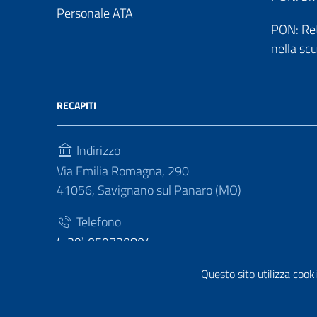
Personale ATA
PON: Reti
nella sc
RECAPITI
Indirizzo
Via Emilia Romagna, 290
41056, Savignano sul Panaro (MO)
Telefono
(+39) 059730804
Fax
Questo sito utilizza cooki
(+39) 059730124