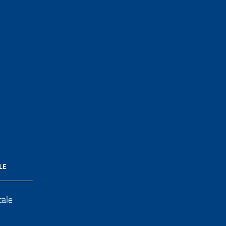
LE
tale