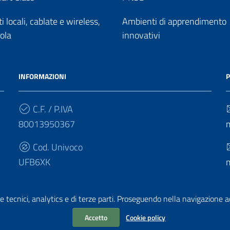
 locali, cablate e wireless,
Ambienti di apprendimento
uola
innovativi
INFORMAZIONI
P
C.F. / P.IVA
80013950367
Cod. Univoco
UFB6XK
e tecnici, analytics e di terze parti. Proseguendo nella navigazione acc
Accetto
Cookie policy