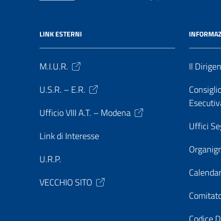
LINK ESTERNI
INFORMAZ
M.I.U.R.
Il Dirige
U.S.R. – E.R.
Consiglio
Esecutiv
Ufficio VIII A.T. – Modena
Uffici Se
Link di Interesse
Organi
U.R.P.
Calendar
VECCHIO SITO
Comitato
Codice D