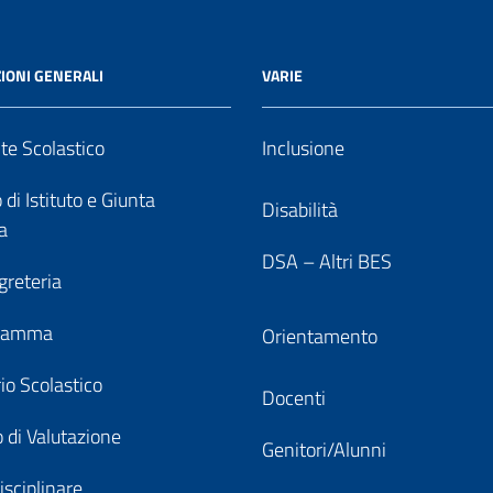
IONI GENERALI
VARIE
nte Scolastico
Inclusione
 di Istituto e Giunta
Disabilità
a
DSA – Altri BES
greteria
gramma
Orientamento
io Scolastico
Docenti
 di Valutazione
Genitori/Alunni
isciplinare