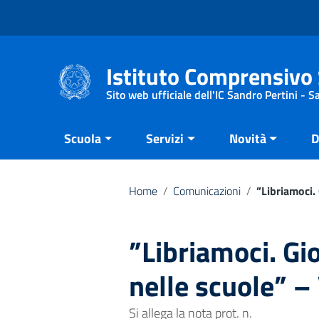
Vai ai contenuti
Vai al menu di navigazione
Vai al footer
Istituto Comprensivo 
Sito web ufficiale dell'IC Sandro Pertini - 
Scuola
Servizi
Novità
D
Home
/
Comunicazioni
/
”Libriamoci. 
”Libriamoci. Gio
nelle scuole” – 
Si allega la nota prot. n.