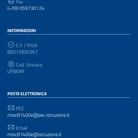
Fax
(+39) 059730124
INFORMAZIONI
C.F. / P.IVA
80013950367
Cod. Univoco
UFB6XK
POSTA ELETTRONICA
PEC
moic81400e@pec.istruzione.it
Email
moic81400e@istruzione.it