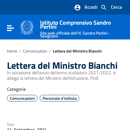
Vai ai contenuti
Accedi
Cerca
Vai al menu di navigazione
Vai al footer
Istituto Comprensivo Sandro
Pertini
Attiva / disattiva la navigazione
Sito web ufficiale dell'IC Sandro Pertini -
Savignano
Home
/
Comunicazioni
/
Lettera del Ministro Bianchi
Lettera del Ministro Bianchi
In occasione dellavvio dellanno scolastico 2021/2022, si
allega la lettera del Ministro dellIstruzione, Prof.
Categorie
Comunicazioni
Personale d'istituto
Data:
11 Settembre 2021