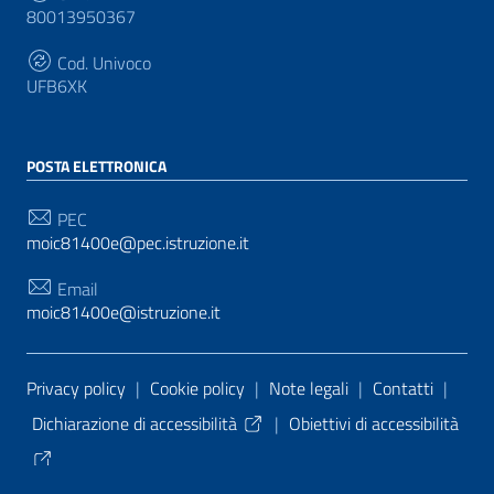
80013950367
Cod. Univoco
UFB6XK
POSTA ELETTRONICA
PEC
moic81400e@pec.istruzione.it
Email
moic81400e@istruzione.it
Sezione Link Utili
Privacy policy
|
Cookie policy
|
Note legali
|
Contatti
|
Dichiarazione di accessibilità
|
Obiettivi di accessibilità