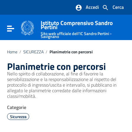
Vai ai contenuti
Accedi
Cerca
Vai al menu di navigazione
Vai al footer
Istituto Comprensivo Sandro
Pertini
Attiva / disattiva la navigazione
Sito web ufficiale dell'IC Sandro Pertini -
Savignano
Home
/
SICUREZZA
/
Planimetrie con percorsi
Planimetrie con percorsi
Nello spirito di collaborazione, al fine di favorire la
sensibilizzazione e la responsabilizzazione al rispetto del
protocollo di ingresso/uscita e intervallo, si pubblicano in
allegato le planimetrie corredate dalle informazioni
classi/mobilità.
Categorie
Sicurezza