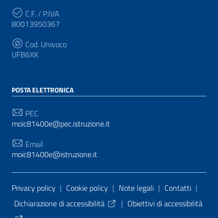
C.F. / P.IVA
80013950367
Cod. Univoco
UFB6XK
POSTA ELETTRONICA
PEC
moic81400e@pec.istruzione.it
Email
moic81400e@istruzione.it
Sezione Link Utili
Privacy policy
|
Cookie policy
|
Note legali
|
Contatti
|
Dichiarazione di accessibilità
|
Obiettivi di accessibilità