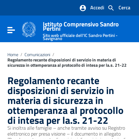
Vai ai contenuti
Accedi
Cerca
Vai al menu di navigazione
Vai al footer
Istituto Comprensivo Sandro
Pertini
Attiva / disattiva la navigazione
Sito web ufficiale dell'IC Sandro Pertini -
Savignano
Home
/
Comunicazioni
/
Regolamento recante disposizioni di servizio in materia di
sicurezza in ottemperanza al protocollo di intesa per la.s. 21-22
Regolamento recante
disposizioni di servizio in
materia di sicurezza in
ottemperanza al protocollo
di intesa per la.s. 21-22
Si inoltra alle famiglie – anche tramite avviso su Registro
elettronico per presa visione – il documento in allegato