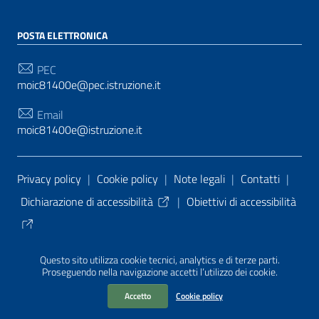
POSTA ELETTRONICA
PEC
moic81400e@pec.istruzione.it
Email
moic81400e@istruzione.it
Sezione Link Utili
Privacy policy
|
Cookie policy
|
Note legali
|
Contatti
|
Dichiarazione di accessibilità
|
Obiettivi di accessibilità
Tema grafico
ItaliaWP2
| Basato sul
Prototipo per siti
Questo sito utilizza cookie tecnici, analytics e di terze parti.
PA di AgID
| Realizzato con
WordPress
da
Proseguendo nella navigazione accetti l’utilizzo dei cookie.
Mediasoft
s
Accetto
Cookie policy