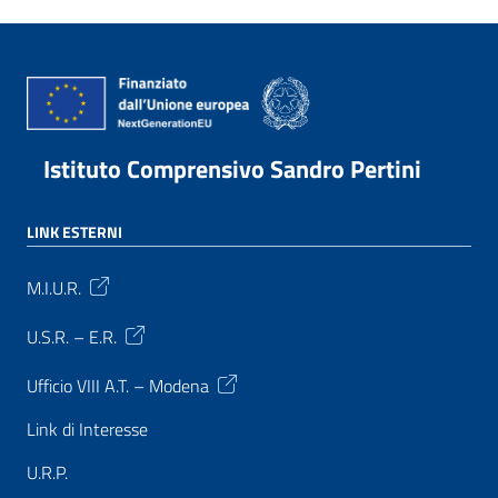
Istituto Comprensivo Sandro Pertini
LINK ESTERNI
M.I.U.R.
U.S.R. – E.R.
Ufficio VIII A.T. – Modena
Link di Interesse
U.R.P.