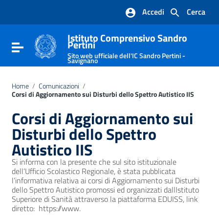
Vai ai contenuti
Accedi
Cerca
Vai al menu di navigazione
Vai al footer
Istituto Comprensivo Sandro
Pertini
Attiva / disattiva la navigazione
Sito web ufficiale dell'IC Sandro Pertini -
Savignano
Home
/
Comunicazioni
/
Corsi di Aggiornamento sui Disturbi dello Spettro Autistico IIS
Corsi di Aggiornamento sui
Disturbi dello Spettro
Autistico IIS
Si informa con la presente che sul sito istituzionale
dell’Ufficio Scolastico Regionale, è stata pubblicata
l’informativa relativa ai corsi di Aggiornamento sui Disturbi
dello Spettro Autistico promossi ed organizzati dallIstituto
Superiore di Sanità attraverso la piattaforma EDUISS, link
diretto: https://www.