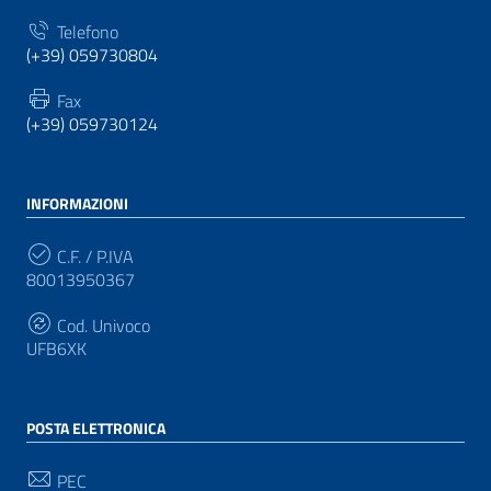
Telefono
(+39) 059730804
Fax
(+39) 059730124
INFORMAZIONI
C.F. / P.IVA
80013950367
Cod. Univoco
UFB6XK
POSTA ELETTRONICA
PEC