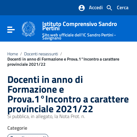
Vai ai contenuti
Accedi
Cerca
Vai al menu di navigazione
Vai al footer
Istituto Comprensivo Sandro
Pertini
Attiva / disattiva la navigazione
Sito web ufficiale dell'IC Sandro Pertini -
Savignano
Home
/
Docenti neoassunti
/
Docenti in anno di Formazione e Prova.1°Incontro a carattere
provinciale 2021/22
Docenti in anno di
Formazione e
Prova.1°Incontro a carattere
provinciale 2021/22
Si pubblica, in allegato, la Nota Prot. n.
Categorie