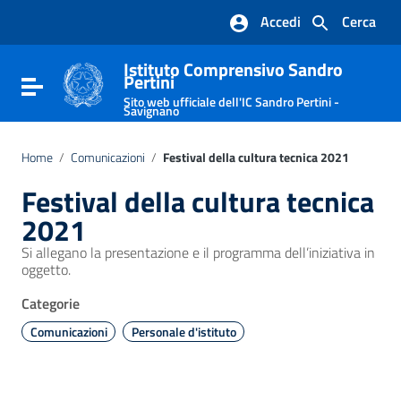
Vai ai contenuti
Accedi
Cerca
Vai al menu di navigazione
Vai al footer
Istituto Comprensivo Sandro
Pertini
Attiva / disattiva la navigazione
Sito web ufficiale dell'IC Sandro Pertini -
Savignano
Home
/
Comunicazioni
/
Festival della cultura tecnica 2021
Festival della cultura tecnica
2021
Si allegano la presentazione e il programma dell’iniziativa in
oggetto.
Categorie
Comunicazioni
Personale d'istituto