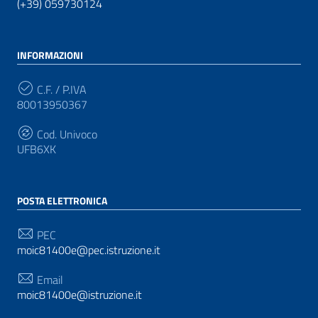
(+39) 059730124
INFORMAZIONI
C.F. / P.IVA
80013950367
Cod. Univoco
UFB6XK
POSTA ELETTRONICA
PEC
moic81400e@pec.istruzione.it
Email
moic81400e@istruzione.it