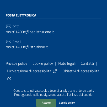
POSTA ELETTRONICA
PEC
moic81400e@pec.istruzione.it
Email
moic81400e@istruzione.it
Sezione Link Utili
Privacy policy
|
Cookie policy
|
Note legali
|
Contatti
|
Dichiarazione di accessibilità
|
Obiettivi di accessibilità
Tema grafico
ItaliaWP2
| Basato sul
Prototipo per siti
Questo sito utilizza cookie tecnici, analytics e di terze parti.
PA di AgID
| Realizzato con
WordPress
da
Proseguendo nella navigazione accetti l’utilizzo dei cookie.
Mediasoft
s
Accetto
Cookie policy