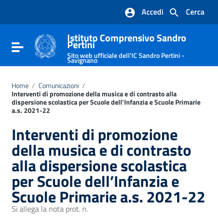
Vai ai contenuti
Accedi
Cerca
Vai al menu di navigazione
Vai al footer
Istituto Comprensivo Sandro
Pertini
Attiva / disattiva la navigazione
Sito web ufficiale dell'IC Sandro Pertini -
Savignano
Home
/
Comunicazioni
/
Interventi di promozione della musica e di contrasto alla
dispersione scolastica per Scuole dell’Infanzia e Scuole Primarie
a.s. 2021-22
Interventi di promozione
della musica e di contrasto
alla dispersione scolastica
per Scuole dell’Infanzia e
Scuole Primarie a.s. 2021-22
Si allega la nota prot. n.