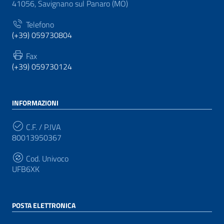
41056, Savignano sul Panaro (MO)
Telefono
(+39) 059730804
Fax
(+39) 059730124
INFORMAZIONI
C.F. / P.IVA
80013950367
Cod. Univoco
UFB6XK
POSTA ELETTRONICA