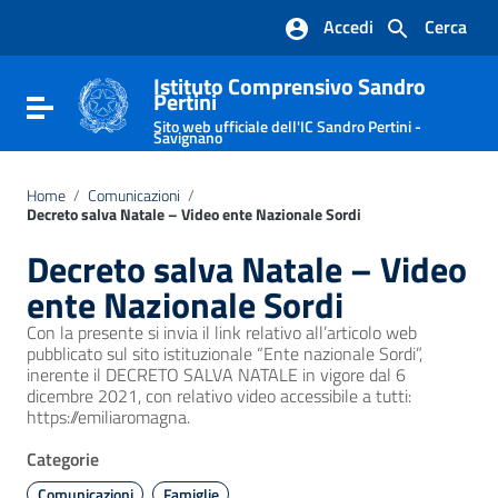
Vai ai contenuti
Accedi
Cerca
Vai al menu di navigazione
Vai al footer
Istituto Comprensivo Sandro
Pertini
Attiva / disattiva la navigazione
Sito web ufficiale dell'IC Sandro Pertini -
Savignano
Home
/
Comunicazioni
/
Decreto salva Natale – Video ente Nazionale Sordi
Decreto salva Natale – Video
ente Nazionale Sordi
Con la presente si invia il link relativo all’articolo web
pubblicato sul sito istituzionale “Ente nazionale Sordi”,
inerente il DECRETO SALVA NATALE in vigore dal 6
dicembre 2021, con relativo video accessibile a tutti:
https://emiliaromagna.
Categorie
Comunicazioni
Famiglie