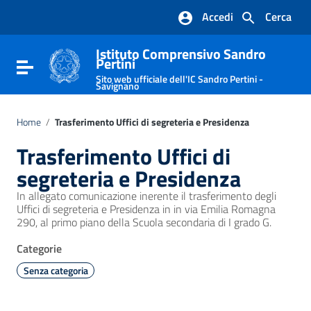
Vai ai contenuti
Accedi
Cerca
Vai al menu di navigazione
Vai al footer
Istituto Comprensivo Sandro
Pertini
Attiva / disattiva la navigazione
Sito web ufficiale dell'IC Sandro Pertini -
Savignano
Home
/
Trasferimento Uffici di segreteria e Presidenza
Trasferimento Uffici di
segreteria e Presidenza
In allegato comunicazione inerente il trasferimento degli
Uffici di segreteria e Presidenza in in via Emilia Romagna
290, al primo piano della Scuola secondaria di I grado G.
Categorie
Senza categoria