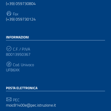
(+39) 059730804
Fax
(+39) 059730124
INFORMAZIONI
C.F. / P.IVA
80013950367
Cod. Univoco
UFB6XK
POSTA ELETTRONICA
PEC
moic81400e@pec.istruzione.it