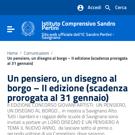
Vai ai contenuti
Accedi
Cerca
Vai al menu di navigazione
Vai al footer
Istituto Comprensivo Sandro
Pertini
Attiva / disattiva la navigazione
Sito web ufficiale dell'IC Sandro Pertini -
Savignano
Home
/
Comunicazioni
/
Un pensiero, un disegno al borgo – II edizione (scadenza prorogata
al 31 gennaio)
Un pensiero, un disegno al
borgo – II edizione (scadenza
prorogata al 31 gennaio)
II EDIZIONE CONCORSO GIOVANI ARTISTI: UN PENSIERO,
UN DISEGNO AL BORGO… in mostra a Savignano Alto
Tutti i bambini e i ragazzi delle scuole di Savignano sono
invitati a portare un LORO DISEGNO E UN PENSIERO A
TEMA IL NUOVO ANNO, da lasciare sotto al primo o
secondo voltone di via Crespellani, dove saranno