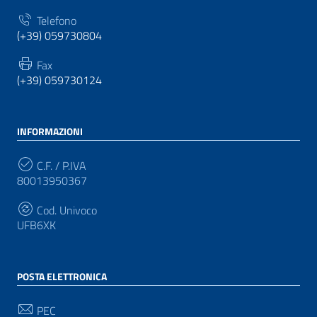
Telefono
(+39) 059730804
Fax
(+39) 059730124
INFORMAZIONI
C.F. / P.IVA
80013950367
Cod. Univoco
UFB6XK
POSTA ELETTRONICA
PEC