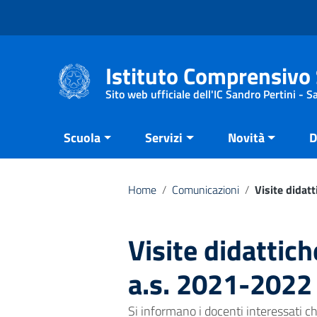
Vai ai contenuti
Vai al menu di navigazione
Vai al footer
Istituto Comprensivo 
Sito web ufficiale dell'IC Sandro Pertini - 
Scuola
Servizi
Novità
D
Home
/
Comunicazioni
/
Visite didat
Visite didattic
a.s. 2021-2022
Si informano i docenti interessati c