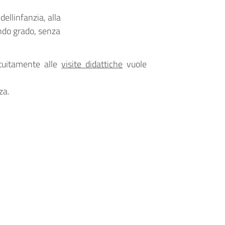
dellinfanzia, alla
ondo grado, senza
atuitamente alle
visite didattiche
vuole
za.