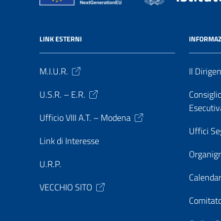
LINK ESTERNI
INFORMAZ
M.I.U.R.
Il Dirige
U.S.R. – E.R.
Consiglio
Esecutiv
Ufficio VIII A.T. – Modena
Uffici Se
Link di Interesse
Organi
U.R.P.
Calendar
VECCHIO SITO
Comitato