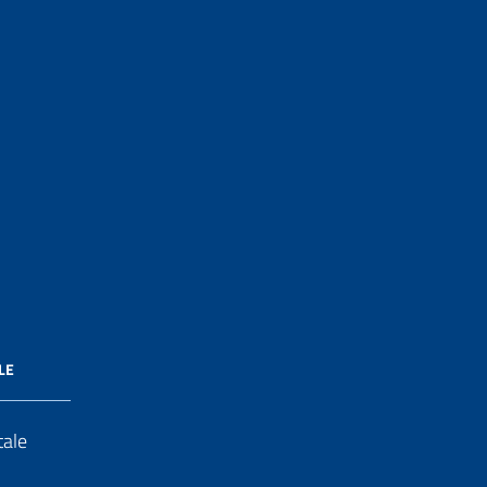
LE
tale