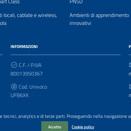
art Class
PNSD
 locali, cablate e wireless,
Ambienti di apprendimento
uola
innovativi
INFORMAZIONI
P
C.F. / P.IVA
80013950367
Cod. Univoco
UFB6XK
e tecnici, analytics e di terze parti. Proseguendo nella navigazione acc
Accetto
Cookie policy