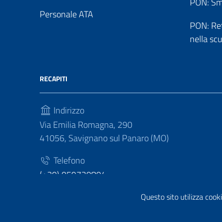
PON: Sm
Personale ATA
PON: Reti
nella sc
RECAPITI
Indirizzo
Via Emilia Romagna, 290
41056, Savignano sul Panaro (MO)
Telefono
(+39) 059730804
Fax
Questo sito utilizza cooki
(+39) 059730124