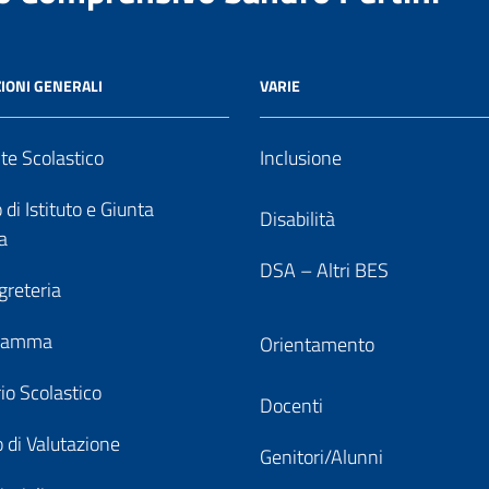
IONI GENERALI
VARIE
nte Scolastico
Inclusione
 di Istituto e Giunta
Disabilità
a
DSA – Altri BES
greteria
gramma
Orientamento
io Scolastico
Docenti
 di Valutazione
Genitori/Alunni