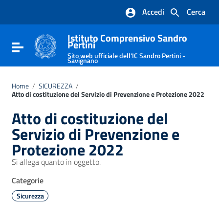
Vai ai contenuti
Accedi
Cerca
Vai al menu di navigazione
Vai al footer
Istituto Comprensivo Sandro
Pertini
Attiva / disattiva la navigazione
Sito web ufficiale dell'IC Sandro Pertini -
Savignano
Home
/
SICUREZZA
/
Atto di costituzione del Servizio di Prevenzione e Protezione 2022
Atto di costituzione del
Servizio di Prevenzione e
Protezione 2022
Si allega quanto in oggetto.
Categorie
Sicurezza