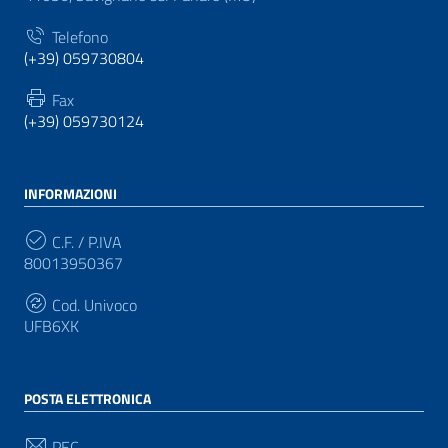
Telefono
(+39) 059730804
Fax
(+39) 059730124
INFORMAZIONI
C.F. / P.IVA
80013950367
Cod. Univoco
UFB6XK
POSTA ELETTRONICA
PEC