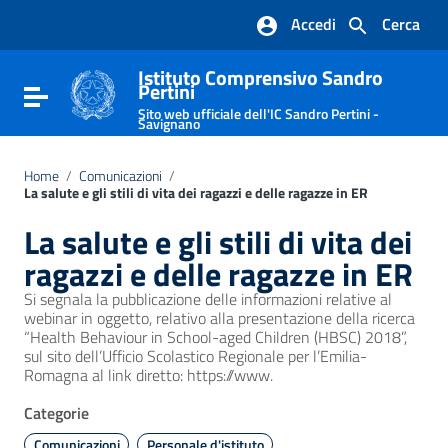
Vai ai contenuti
Accedi
Cerca
Vai al menu di navigazione
Vai al footer
Istituto Comprensivo Sandro
Pertini
Attiva / disattiva la navigazione
Sito web ufficiale dell'IC Sandro Pertini -
Savignano
Home
/
Comunicazioni
/
La salute e gli stili di vita dei ragazzi e delle ragazze in ER
La salute e gli stili di vita dei
ragazzi e delle ragazze in ER
Si segnala la pubblicazione delle informazioni relative al
webinar in oggetto, relativo alla presentazione della ricerca
“Health Behaviour in School-aged Children (HBSC) 2018”,
sul sito dell’Ufficio Scolastico Regionale per l’Emilia-
Romagna al link diretto: https://www.
Categorie
Comunicazioni
Personale d'istituto