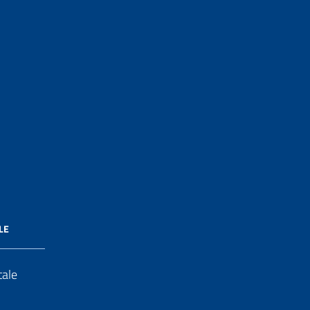
LE
tale