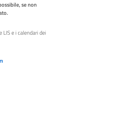
ossibile, se non
ato.
e LIS e i calendari dei
om