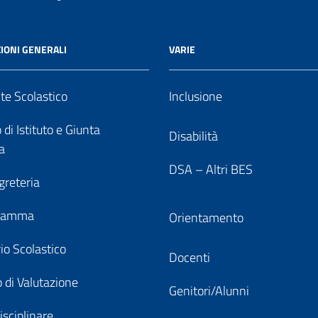
IONI GENERALI
VARIE
nte Scolastico
Inclusione
 di Istituto e Giunta
Disabilità
a
DSA – Altri BES
greteria
gramma
Orientamento
io Scolastico
Docenti
 di Valutazione
Genitori/Alunni
isciplinare