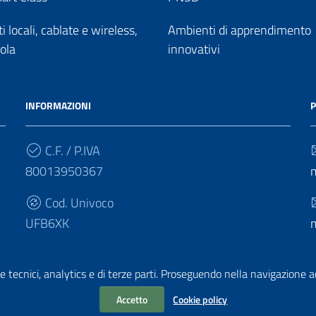
 locali, cablate e wireless,
Ambienti di apprendimento
uola
innovativi
INFORMAZIONI
P
C.F. / P.IVA
80013950367
Cod. Univoco
UFB6XK
e tecnici, analytics e di terze parti. Proseguendo nella navigazione acc
Accetto
Cookie policy