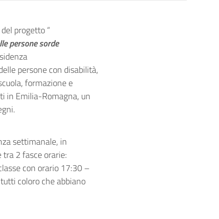
del progetto “
lle persone sorde
esidenza
 delle persone con disabilità,
 scuola, formazione e
anti in Emilia-Romagna, un
egni.
nza settimanale, in
 tra 2 fasce orarie:
lasse con orario 17:30 –
r tutti coloro che abbiano