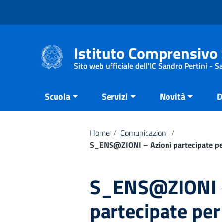
Vai ai contenuti
Vai al menu di navigazione
Vai al footer
Istituto Comprensivo 
Sito web ufficiale dell'IC Sandro Pertini - 
Scuola
Servizi
Novità
D
Home
/
Comunicazioni
/
S_ENS@ZIONI – Azioni partecipate per l
S_ENS@ZIONI –
partecipate per