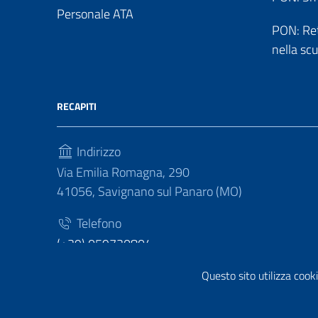
Personale ATA
PON: Reti
nella sc
RECAPITI
Indirizzo
Via Emilia Romagna, 290
41056, Savignano sul Panaro (MO)
Telefono
(+39) 059730804
Fax
Questo sito utilizza cooki
(+39) 059730124