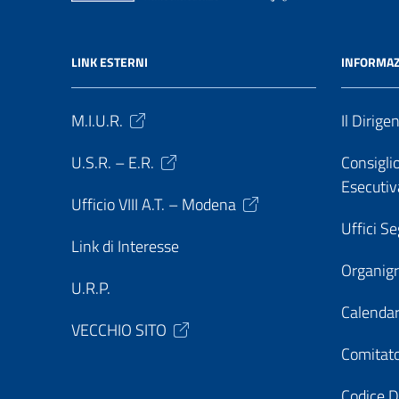
LINK ESTERNI
INFORMAZ
M.I.U.R.
Il Dirige
U.S.R. – E.R.
Consiglio
Esecutiv
Ufficio VIII A.T. – Modena
Uffici Se
Link di Interesse
Organi
U.R.P.
Calendar
VECCHIO SITO
Comitato
Codice D