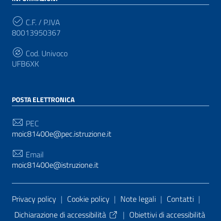
C.F. / P.IVA
80013950367
Cod. Univoco
UFB6XK
POSTA ELETTRONICA
PEC
moic81400e@pec.istruzione.it
Email
moic81400e@istruzione.it
Sezione Link Utili
Privacy policy
|
Cookie policy
|
Note legali
|
Contatti
|
Dichiarazione di accessibilità
|
Obiettivi di accessibilità