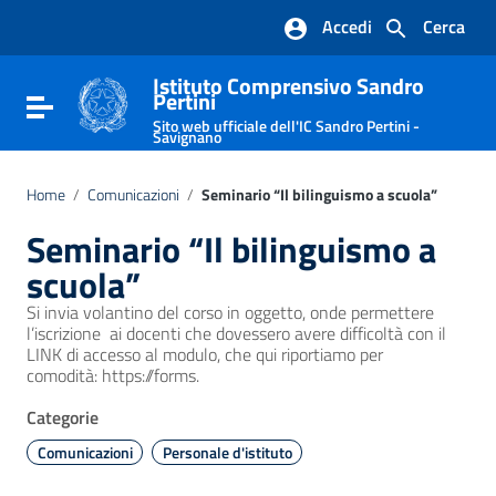
Vai ai contenuti
Accedi
Cerca
Vai al menu di navigazione
Vai al footer
Istituto Comprensivo Sandro
Pertini
Attiva / disattiva la navigazione
Sito web ufficiale dell'IC Sandro Pertini -
Savignano
Home
/
Comunicazioni
/
Seminario “Il bilinguismo a scuola”
Seminario “Il bilinguismo a
scuola”
Si invia volantino del corso in oggetto, onde permettere
l’iscrizione ai docenti che dovessero avere difficoltà con il
LINK di accesso al modulo, che qui riportiamo per
comodità: https://forms.
Categorie
Comunicazioni
Personale d'istituto