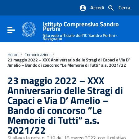
Vai ai contenuti
Accedi
Cerca
Vai al menu di navigazione
Vai al footer
Istituto Comprensivo Sandro
Pertini
Attiva / disattiva la navigazione
Sito web ufficiale dell'IC Sandro Pertini -
Savignano
Home
/
Comunicazioni
/
23 maggio 2022 – XXX Anniversario delle Stragi di Capaci e Via D’
Amelio – Bando di concorso ”Le Memorie di Tutti” a.s. 2021/22
23 maggio 2022 – XXX
Anniversario delle Stragi di
Capaci e Via D’ Amelio –
Bando di concorso ”Le
Memorie di Tutti” a.s.
2021/22
Si allega la nota n. 319 del 18 marzo 2022, con il relativo