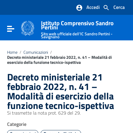
Vai ai contenuti
Accedi
Cerca
Vai al menu di navigazione
Vai al footer
Istituto Comprensivo Sandro
Pertini
Attiva / disattiva la navigazione
Sito web ufficiale dell'IC Sandro Pertini -
Savignano
Home
/
Comunicazioni
/
Decreto ministeriale 21 febbraio 2022, n. 41 – Modalità di
esercizio della funzione tecnico-ispettiva
Decreto ministeriale 21
febbraio 2022, n. 41 –
Modalità di esercizio della
funzione tecnico-ispettiva
Si trasmette la nota prot. 629 del 29.
Categorie