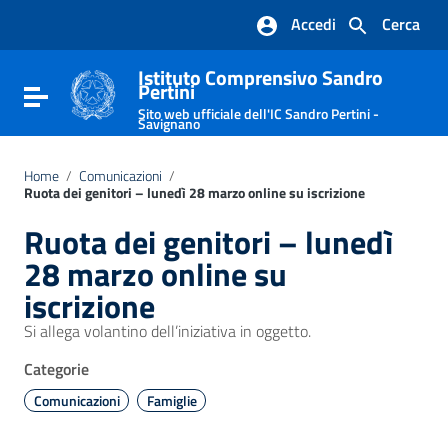
Vai ai contenuti
Accedi
Cerca
Vai al menu di navigazione
Vai al footer
Istituto Comprensivo Sandro
Pertini
Attiva / disattiva la navigazione
Sito web ufficiale dell'IC Sandro Pertini -
Savignano
Home
/
Comunicazioni
/
Ruota dei genitori – lunedì 28 marzo online su iscrizione
Ruota dei genitori – lunedì
28 marzo online su
iscrizione
Si allega volantino dell’iniziativa in oggetto.
Categorie
Comunicazioni
Famiglie