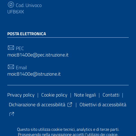
Cod. Univoco
UFB6XK
POSTA ELETTRONICA
PEC
moic81400e@pec.istruzione.it
Email
moic81400e@istruzione.it
Sezione Link Utili
Privacy policy
|
Cookie policy
|
Note legali
|
Contatti
|
Dichiarazione di accessibilità
|
Obiettivi di accessibilità
Tema grafico
ItaliaWP2
| Basato sul
Prototipo per siti
Questo sito utilizza cookie tecnici, analytics e di terze parti.
PA di AgID
| Realizzato con
WordPress
da
Proseguendo nella navigazione accetti l’utilizzo dei cookie.